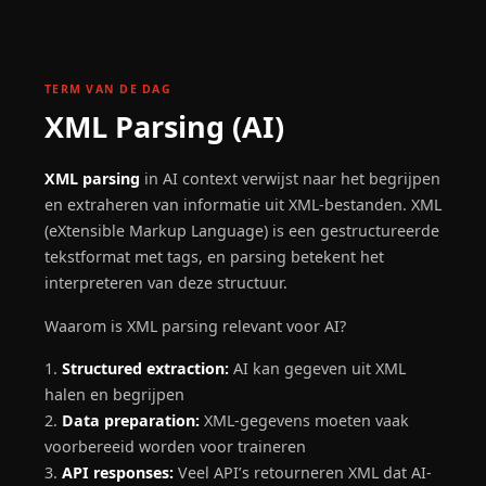
Skip
to
content
TERM VAN DE DAG
XML Parsing (AI)
XML parsing
in AI context verwijst naar het begrijpen
en extraheren van informatie uit XML-bestanden. XML
(eXtensible Markup Language) is een gestructureerde
tekstformat met tags, en parsing betekent het
interpreteren van deze structuur.
Waarom is XML parsing relevant voor AI?
1.
Structured extraction:
AI kan gegeven uit XML
halen en begrijpen
2.
Data preparation:
XML-gegevens moeten vaak
voorbereeid worden voor traineren
3.
API responses:
Veel API’s retourneren XML dat AI-