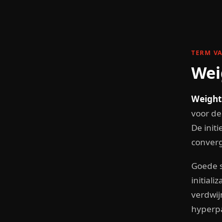
Skip
to
content
TERM V
Wei
Weight 
voor de
De init
converg
Goede s
initiali
verdwij
hyperp