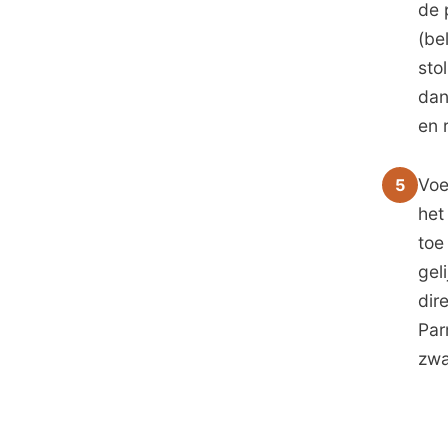
de 
(be
sto
dan
en 
Voe
5
het
toe
gel
dir
Par
zwa