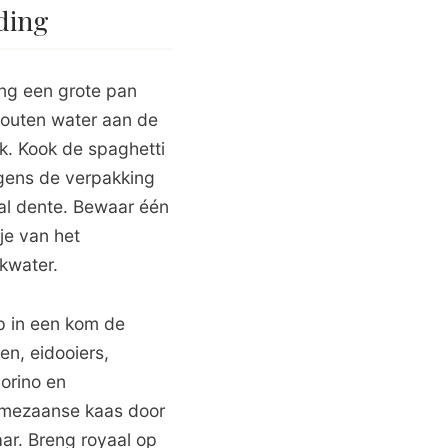
ding
ng een grote pan
outen water aan de
k. Kook de spaghetti
gens de verpakking
 al dente. Bewaar één
je van het
kwater.
p in een kom de
ren, eidooiers,
orino en
mezaanse kaas door
aar. Breng royaal op