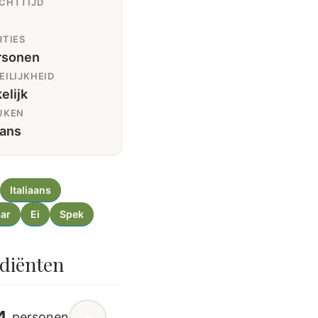
CHTTIJD
TIES
rsonen
ILIJKHEID
elijk
UKEN
aans
Italiaans
aar
Ei
Spek
diënten
4
+
personen