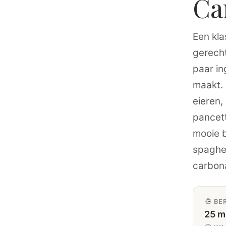
Ca
Een kla
gerech
paar in
maakt.
eieren,
pancet
mooie b
spaghet
carbon
BER
25 m