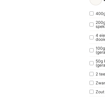
400g
200g
spek
4 eie
dooi
100g
(ger
50g 
(ger
2 tee
Zwar
Zout