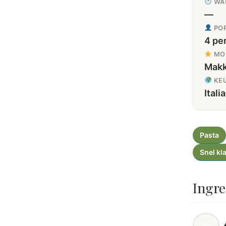
WA
—
POR
4 pe
MOE
Makk
KE
Itali
Pasta
Snel kl
Ingre
–