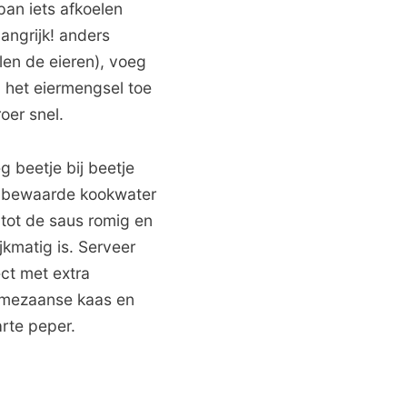
pan iets afkoelen
langrijk! anders
llen de eieren), voeg
 het eiermengsel toe
roer snel.
g beetje bij beetje
 bewaarde kookwater
 tot de saus romig en
ijkmatig is. Serveer
ect met extra
mezaanse kaas en
rte peper.