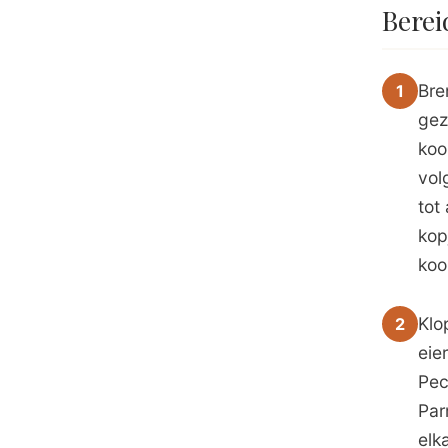
Berei
Bre
1
gez
koo
vol
tot
kop
koo
Klo
2
eie
Pec
Par
elk