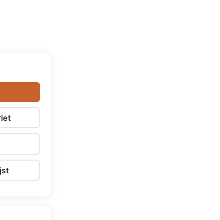
iet
jst