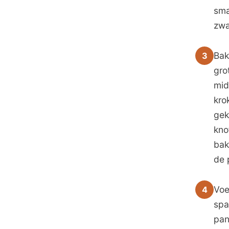
sma
zwa
Bak
3
gro
mid
kro
gek
kno
bak
de 
Voe
4
spa
pan