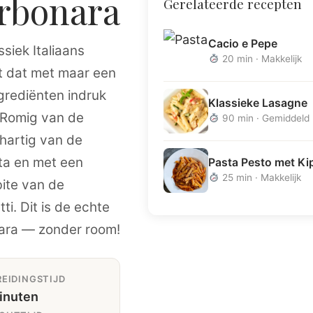
rbonara
Gerelateerde recepten
Cacio e Pepe
ssiek Italiaans
20 min · Makkelijk
t dat met maar een
grediënten indruk
Klassieke Lasagne
 Romig van de
90 min · Gemiddeld
 hartig van de
ta en met een
Pasta Pesto met Ki
25 min · Makkelijk
ite van de
ti. Dit is de echte
ara — zonder room!
EIDINGSTIJD
inuten