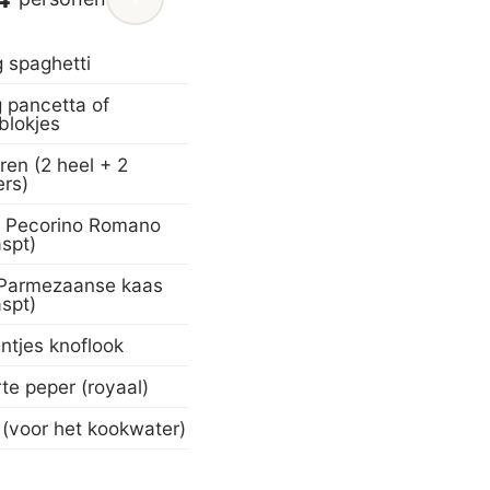
 spaghetti
 pancetta of
blokjes
ren (2 heel + 2
ers)
 Pecorino Romano
aspt)
Parmezaanse kaas
aspt)
ntjes knoflook
te peper (royaal)
 (voor het kookwater)