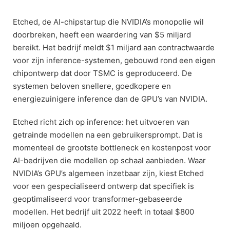
Skip
to
Etched, de AI-chipstartup die NVIDIA’s monopolie wil
content
doorbreken, heeft een waardering van $5 miljard
bereikt. Het bedrijf meldt $1 miljard aan contractwaarde
voor zijn inference-systemen, gebouwd rond een eigen
chipontwerp dat door TSMC is geproduceerd. De
systemen beloven snellere, goedkopere en
energiezuinigere inference dan de GPU’s van NVIDIA.
Etched richt zich op inference: het uitvoeren van
getrainde modellen na een gebruikersprompt. Dat is
momenteel de grootste bottleneck en kostenpost voor
AI-bedrijven die modellen op schaal aanbieden. Waar
NVIDIA’s GPU’s algemeen inzetbaar zijn, kiest Etched
voor een gespecialiseerd ontwerp dat specifiek is
geoptimaliseerd voor transformer-gebaseerde
modellen. Het bedrijf uit 2022 heeft in totaal $800
miljoen opgehaald.