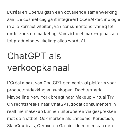
Skip
to
L’Oréal en OpenAI gaan een opvallende samenwerking
content
aan. De cosmeticagigant integreert OpenAI-technologie
in alle kernactiviteiten, van consumentenervaring tot
onderzoek en marketing. Van virtueel make-up passen
tot productontwikkeling: alles wordt AI.
ChatGPT als
verkoopkanaal
L’Oréal maakt van ChatGPT een centraal platform voor
productontdekking en aankopen. Dochtermerk
Maybelline New York brengt haar Makeup Virtual Try-
On rechtstreeks naar ChatGPT, zodat consumenten in
realtime make-up kunnen uitproberen via gesprekken
met de chatbot. Ook merken als Lancôme, Kérastase,
SkinCeuticals, CeraVe en Garnier doen mee aan een