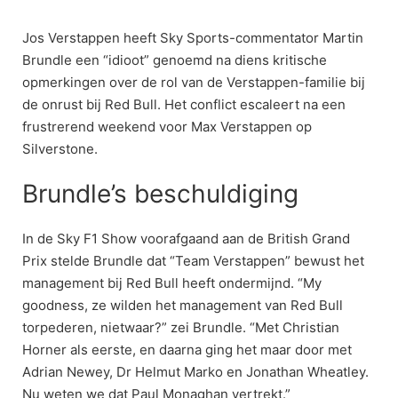
Skip
to
Jos Verstappen heeft Sky Sports-commentator Martin
content
Brundle een “idioot” genoemd na diens kritische
opmerkingen over de rol van de Verstappen-familie bij
de onrust bij Red Bull. Het conflict escaleert na een
frustrerend weekend voor Max Verstappen op
Silverstone.
Brundle’s beschuldiging
In de Sky F1 Show voorafgaand aan de British Grand
Prix stelde Brundle dat “Team Verstappen” bewust het
management bij Red Bull heeft ondermijnd. “My
goodness, ze wilden het management van Red Bull
torpederen, nietwaar?” zei Brundle. “Met Christian
Horner als eerste, en daarna ging het maar door met
Adrian Newey, Dr Helmut Marko en Jonathan Wheatley.
Nu weten we dat Paul Monaghan vertrekt.”