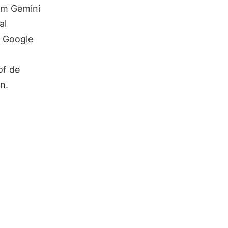
 om Gemini
al
t Google
of de
n.