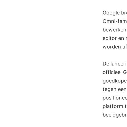
Skip
to
Google br
content
Omni-fami
bewerken 
editor en 
worden af
De lancer
officieel 
goedkope 
tegen een
positionee
platform 
beeldgebru