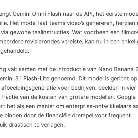
engt Gemini Omni Flash naar de API, het eerste model
lie. Het model laat teams video’s genereren, herzien 
via gewone taalinstructies. Wat voorheen een filmcr
meerdere revisierondes vereiste, kan nu in een enkel
gehandeld.
ing valt samen met de introductie van Nano Banana 2 
Gemini 3.1 Flash-Lite genoemd. Dit model is gericht op
afbeeldingsgeneratie voor bedrijven: beelden in vie
 fractie van de kosten van grotere modellen. Google
rt het als een manier om enterprise-ontwikkelaars aa
te binden door de financiële drempel voor frequent
ik drastisch te verlagen.