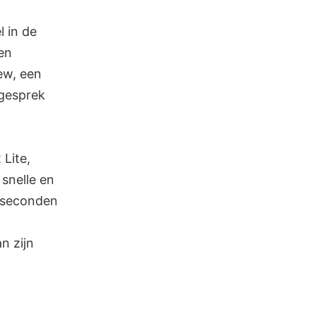
 in de
en
ew, een
 gesprek
Lite,
 snelle en
r seconden
n zijn