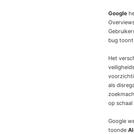
Skip
to
Google
he
content
Overviews
Gebruikers
bug toont 
Het versch
veiligheid
voorzicht
als disreg
zoekmachi
op schaal 
Google we
toonde
AI