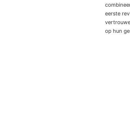
combineen
eerste re
vertrouwe
op hun ge