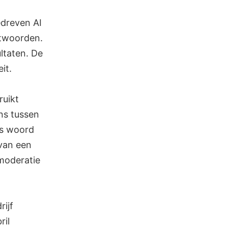
dreven AI
ntwoorden.
ltaten. De
it.
ruikt
ens tussen
ls woord
 van een
-moderatie
rijf
ril