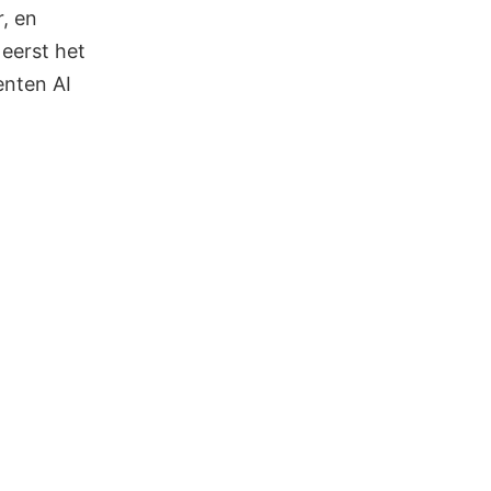
, en
eerst het
enten AI