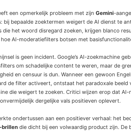
eft een opmerkelijk probleem met zijn
Gemini
-aange
: bij bepaalde zoektermen weigert de AI dienst te a
 die het woord disregard zoeken, krijgen blanco resu
hoe AI-moderatiefilters botsen met basisfunctionalite
ijnsel is geen incident. Google’s AI-zoekmachine geb
sfilters om schadelijke content te weren, maar de gr
igheid en censuur is dun. Wanneer een gewoon Enge
ard de filter activeert, ontstaat het paradoxale beeld
ne die weigert te zoeken. Critici wijzen erop dat AI
onvermijdelijk dergelijke vals positieven oplevert.
rkte ondertussen aan een positiever verhaal: het bed
-brillen
die dicht bij een volwaardig product zijn. De b