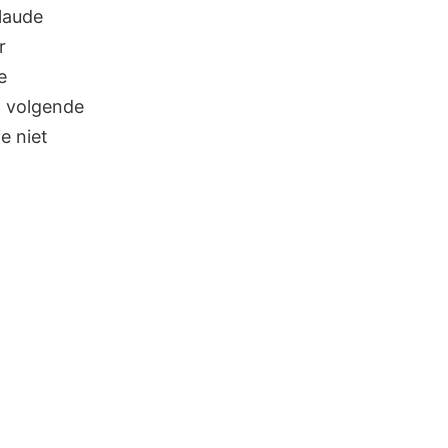
laude
r
e
n volgende
e niet