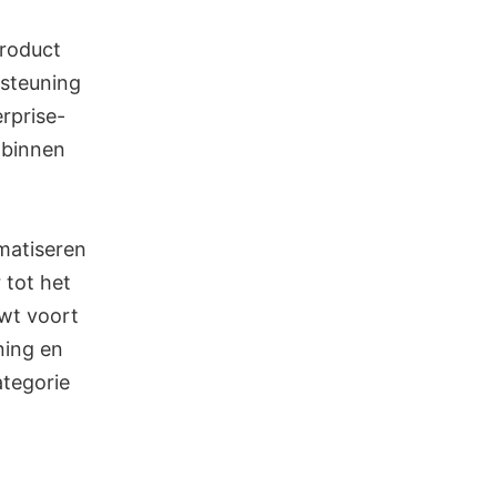
product
rsteuning
rprise-
k binnen
matiseren
 tot het
uwt voort
ning en
ategorie