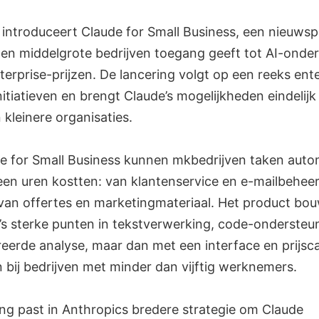
 introduceert Claude for Small Business, een nieuws
e en middelgrote bedrijven toegang geeft tot AI-onde
erprise-prijzen. De lancering volgt op een reeks ente
nitiatieven en brengt Claude’s mogelijkheden eindelij
 kleinere organisaties.
e for Small Business kunnen mkbedrijven taken auto
een uren kostten: van klantenservice en e-mailbeheer
 van offertes en marketingmateriaal. Het product bo
’s sterke punten in tekstverwerking, code-ondersteu
reerde analyse, maar dan met een interface en prijsc
 bij bedrijven met minder dan vijftig werknemers.
ing past in Anthropics bredere strategie om Claude