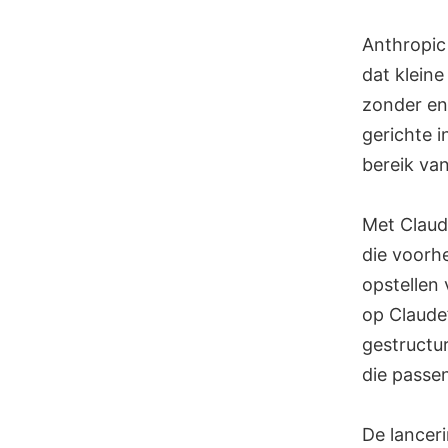
Skip
to
Anthropic
content
dat klein
zonder ent
gerichte i
bereik van
Met Claud
die voorh
opstellen
op Claude
gestructu
die passen
De lancer