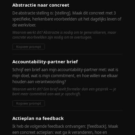
Abstractie naar concreet
De abstracte stelling is: [stelling]. Maak dit concreet met 3
specifieke, herkenbare voorbeelden uit het dagelijks leven of
de werkvloer.
Waarom werkt dit? Abstractie is nodig om te generaliseren, maar
concrete voorbeelden zijn nodig om te overtuigen.
Kopieer prompt
Accountability-partner brief
Schrijf een brief aan mijn accountability-partner met: wat is
mijn doel, wat is mijn commitment, en hoe willen we elkaar
houden aan verantwoording?
Waarom werkt dit? Een brief voelt formeler dan een gesprek — je
bent meer committed aan wat je opschrijft.
Kopieer prompt
Actieplan na feedback
Ik heb de volgende feedback ontvangen: [feedback]. Maak
een concreet actieplan: wat ga ik veranderen, hoe en