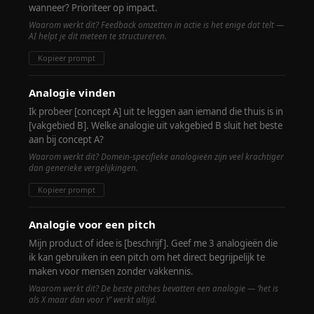
wanneer? Prioriteer op impact.
Waarom werkt dit? Feedback omzetten in actie is het enige dat telt —
AI helpt je dit meteen te structureren.
Kopieer prompt
Analogie vinden
Ik probeer [concept A] uit te leggen aan iemand die thuis is in
[vakgebied B]. Welke analogie uit vakgebied B sluit het beste
aan bij concept A?
Waarom werkt dit? Domein-specifieke analogieën zijn veel krachtiger
dan generieke vergelijkingen.
Kopieer prompt
Analogie voor een pitch
Mijn product of idee is [beschrijf]. Geef me 3 analogieën die
ik kan gebruiken in een pitch om het direct begrijpelijk te
maken voor mensen zonder vakkennis.
Waarom werkt dit? De beste pitches bevatten een analogie — ‘het is
als X maar dan voor Y’ werkt altijd.